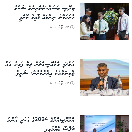
ބިދޭސީ މަސައްކަތްތެރިންގެ ޝަކުވާ
ހުށަހަޅާނެ ނިޒާމެއް ޤާއިމް ކޮށްފި
29 ޖޫން 2025
އަމާޒަކީ އެމްއޭސީއެލަށް ލިބޭ ފައިދާ އައު
ޓާމިނަލާއެކު އިތުރުކުރުން: ޝަރީފު
29 ޖޫން 2025
އެމްއޭސީއެލްގެ 2024ގެ އަހަރީ އާންމު
ޖަލްސާ ބާއްވައިފި