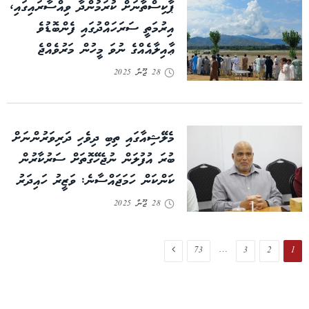
ޕާކިސްތާނަށް ކުރަމުންދާ ވިއްސާރައިގައި،
އިރުމަތީ ސަރަހައްދުގައި ފެންބޮޑުވެ
ޢާއިލާއެއްގެ ނުވަ މީހުން މަރުވެއްޖެ
28 ޖޫން 2025
މެލޭޝިއާގައި ތިބި ދިވެހި ދަރިވަރުންނަށް
ބުރަ އުފުލަން ނުޖެހޭގޮތަށް ސަރުކާރުން
ކަންކަން ހަމަޖައްސާނެ: ވަޒީރު ހައިދަރު
28 ޖޫން 2025
Next
…
73
3
2
1