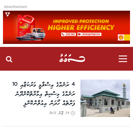
Advertisement
4 ރަށެއްގެ އިސްލާމީ މަރުކަޒާއި 10
ރަށެއްގެ މިސްކިތް އިމާރާތްކޮށްދޭނެ
ފަރާތެއް ހޯދަން އިއުލާންކޮށްފި
29 ޖޫން 2025