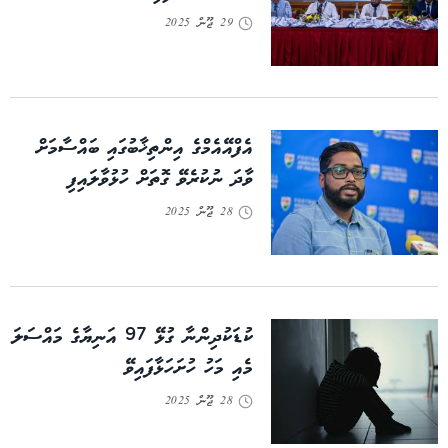
29 ޖޫން 2025
އެފްއޭއެމްގެ އިންތިޚާބުގައި ބައްސާމަށް
ވާދަ ނުކުރެވޭ ގޮތަށް ހުޅުވާލައިފި
28 ޖޫން 2025
ކުޑަކުދިންނާ ގުޅޭ 97 އަނިޔާގެ މައްސަލަ
މެއި މަހު ހުށަހަޅާފައިވޭ
28 ޖޫން 2025