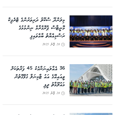
މިލަންދޫ ސްކޫލު ދަރިވަރުންގެ ޓްރެފިކް
މޮނީޓާސް ޕްރޮގްރާމް ނިންމުމުގެ
ރަސްމިއްޔާތު ބާއްވައިފި
28 ޖޫން 2025
36 އެއާލައިނަކާއެކު 45 ފަރާތަކަށް
ވީއައިއޭގެ އައު ޓާމިނަލާ ގުޅޭގޮތުން
މައުލޫމާތު ދީފި
28 ޖޫން 2025