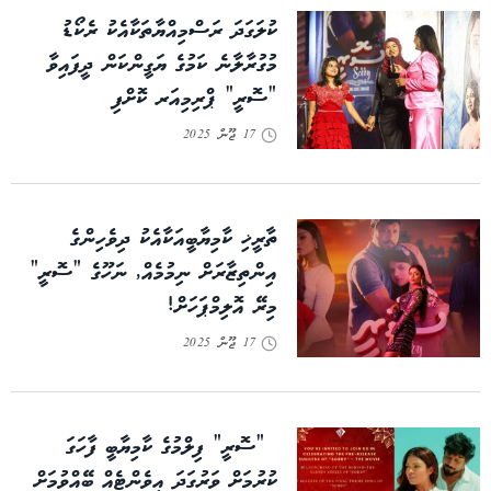
ކުލަގަދަ ރަސްމިއްޔާތަކާއެކު ރެކޯޑު
މުގުރާލާނެ ކަމުގެ ޔަގީންކަން ދީފައިވާ
“ސޮރީ” ޕްރިމިއަރ ކޮށްފި
17 ޖޫން 2025
ތާރީޚި ކާމިޔާބީއަކާއެކު ދިވެހިންގެ
އިންތިޒާރަށް ނިމުމެއް, ނަހޫގެ “ސޮރީ”
މިރޭ އޮލިމްޕަހަށް!
17 ޖޫން 2025
“ސޮރީ” ފިލްމުގެ ކާމިޔާބީ ފާހަގަ
ކުރުމަށް ވަރުގަދަ އިވެންޓެއް ބޭއްވުމަށް