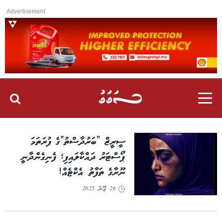
Advertisement
ސީރީޒް “ބަރުދާސްތު”ގެ ފުރަތަމަ
ޕޯސްޓަރު ދައްކާލައިފި؛ ފެނިގެންދާނީ
ނޫރާގެ ތަފާތު އެކްޓެއް!
26 ޖޫން 2025