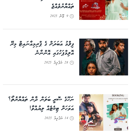
ތައްޔާރުވެއްޖެ
9 ޖޫން 2025
ފިލްމު އަބަދަށް ގެ ޕްރިމިއާނައިޓް މިރޭ
އޮލިމްޕަހުގައި އޮންނާނެ
28 އެޕްރީލް 2025
ނަހޫގެ ސޮރީ ބަލަން ދާން ތައްޔާރުުތޯ؟
އަވަހަށް ޓިކެޓެއް ލިޔުއްވާ!
14 އެޕްރީލް 2025