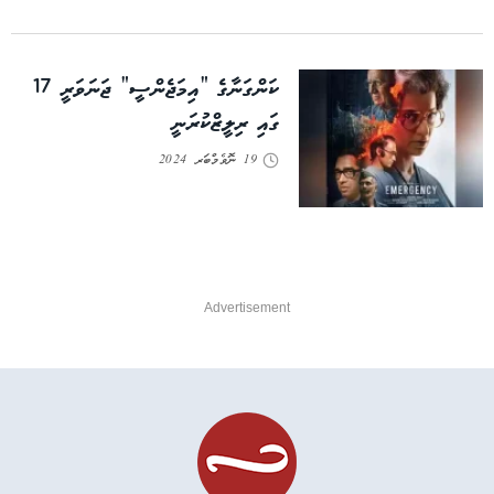
ކަންގަނާގެ ”އިމަޖެންސީ” ޖަނަވަރީ 17
ގައި ރިލީޒްކުރަނީ
19 ނޮވެމްބަރ 2024
Advertisement