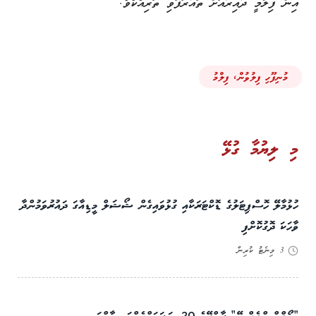
އިން ފިލްމީ ދާއިރާއަށް ތައާރަފުވި ތަރިއެކެވެ.
މުނިފޫހި ފިލުވުން، ފިލްމު
މި ލިޔުމާ ގުޅޭ
ހުޅުމާލޭ ހޮސްޕިޓަލުގެ ޑޮކްޓަރަކާއި ގުޅުވައިގެން ޝޯޝަލް މީޑިއާގަ ދައުރުވަމުންދާ
ވާހަކަ ދޮގުކޮށްފި
3 މިނެޓު ކުރިން