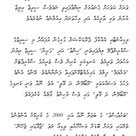
ވަރަށް އަވަހަށް ގެނައުމަށް ނިންމާފައިވީ ނަމަވެސް، ސީރީޒް ރިލީޒް
ކުރާނެ ވަކި ތާރީހެއް އަދި މިހާތަނަށް އިއުލާނެއް ނުކުރެއެވެ.
މީޑިއާނެޓާއި އެއްކާފު ޕްރޮޑަކްޝަން ގުޅިގެން އުފައްދާ މި ސީރީޒްގެ
ސްކްރީންޕްލޭ ލިޔެފައިވަނީ "ހިންތާ" އަދި "ގަރީނާ" ސީރީޒް ލިޔުނު
އަހުމަދު ޒަރީރެވެ. ކަނޑިއަކީ ކުރިން ވެސް ޒަރީރުގެ ސްކްރިޕްޓަށް
"މަރްޔަމް" ފިލްމު ޑައިރެކްޓްކޮށްފައިވާ ފަންނާނެކެވެ. އޭނާގެ އެންމެ
ފަހުގެ މަސައްކަތަކީ "ރޮބޯމޭން: ދަ މޫވީ" އެވެ. ނޫރާ ވަނީ ކަނޑީގެ
"ރޮބޯމޭން: ދަ މޫވީ" ގައި ވެސް މުހިންމު ރޯލެއް ކުޅެފައެވެ.
"ބަރުދާސްތު" ގެ ބަތަލާ ނޫރާ އަކީ، 2000 ގެ ކުރީކޮޅު އާންމުންގެ
ތެރޭގައި ވަރަށް ބޮޑަށް މަޝްހޫރުވި ވީޑިއޯ ލަވަ "ޖާދޫގައި ޖެހޭނޭ"