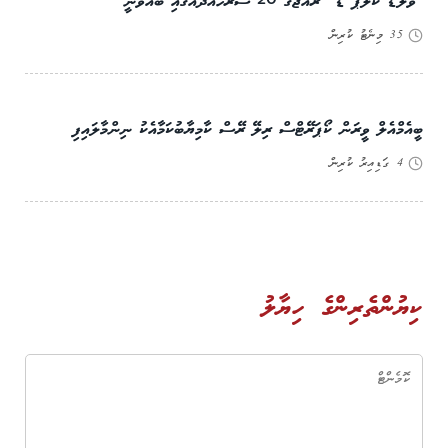
”ވޯލްޑް ކްލެޕް ޑޭ“ ރާއްޖޭގެ 20 ސަރަހައްދެއްގައި ބާއްވަނީ
35 މިނެޓު ކުރިން
ބީއެމްއެލް ވީރަން ކޯޕަރޭޓްސް ރިލޭ ރޭސް ކާމިޔާބުކަމާއެކު ނިންމާލައިފި
4 ގަޑިއިރު ކުރިން
ކިޔުންތެރިންގެ ހިޔާލު