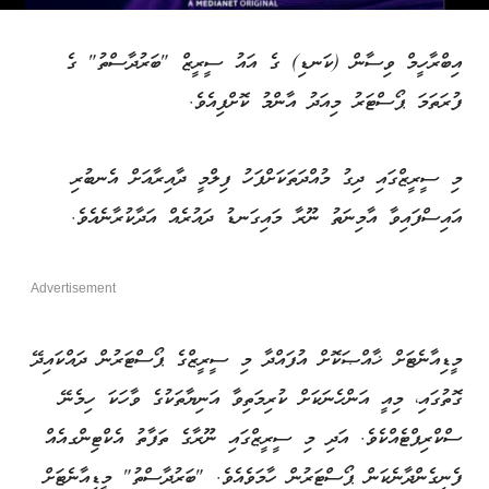
އިބްރާހީމް ވިސާން (ކަނޑި) ގެ އައު ސީރީޒް "ބަރުދާސްތު" ގެ
ފުރަތަމަ ޕޯސްޓަރު މިއަދު އާންމު ކޮށްފިއެވެ.
މި ސީރީޒްގައި ދިގު މުއްދަތަކަށްފަހު ފިލްމީ ދާއިރާއަށް އެނބުރި
އައިސްފައިވާ އާމިނަތު ނޫރާ މައިގަނޑު ދައުރެއް އަދާކުރާނެއެވެ.
Advertisement
މީޑިއާނެޓަށް ޚާއްޞަކޮށް އުފައްދާ މި ސީރީޒްގެ ޕޯސްޓަރުން ދައްކައިދޭ
ގޮތުގައި، މިއީ އަންހެނަކަށް ކުރިމަތިވާ އަނިޔާތަކުގެ ވާހަކަ ހިމެނޭ
ސްކްރިޕްޓެއްކެވެ. އަދި މި ސީރީޒްގައި ނޫރާގެ ތަފާތު އެކްޓިންގއެއް
ފެނިގެންދާނެކަން ޕޯސްޓަރުން ހާމަވެއެވެ. "ބަރުދާސްތު" މީޑިއާނެޓަށް