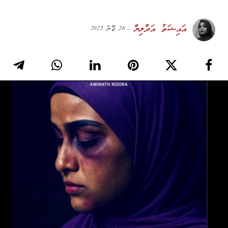
އައިޝަތު އަދްލިޔާ
26 ޖޫން 2025