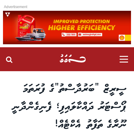
Advertisement
ސީރީޒް “ބަރުދާސްތު”ގެ ފުރަތަމަ
ޕޯސްޓަރު ދައްކާލައިފި؛ ފެނިގެންދާނީ
ނޫރާގެ ތަފާތު އެކްޓެއް!