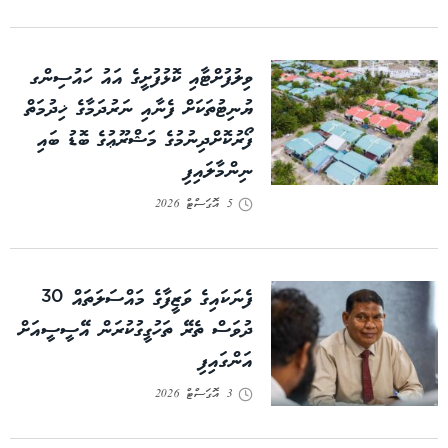
ވިލުފުށްޓާއި ކޮޅުފުށީގެ އައު ހައުސިންގ
ޔުނިޓުތަކަށް ފެނާއި ނަރުދަމާގެ ޚިދުމަތް
ފޯރުކޮށްދިނުމުގެ މަޝްރޫޢުގެ ބޮޑު ބައި
ނިންމާލައިފި
5 އޮގަސްޓް 2026
ފެނަކައިގެ ވަޒީފާގެ މައްސަލަތައް 30
ދުވަސް ތެރޭ ތަހުގީގުކުރަން އޭސީސީއަށް
އަންގައިފި
3 އޮގަސްޓް 2026