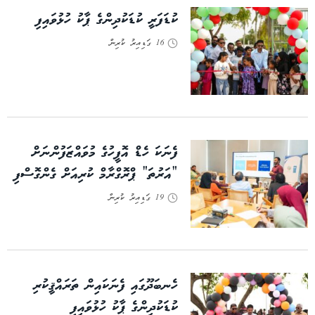
ކުޑަފަރީ ކުޑަކުދިންގެ ޕާކު ހުޅުވައިފި
16 ގަޑިއިރު ކުރިން
ފެނަކަ ހެޑް އޮފީހުގެ މުވައްޒަފުންނަށް
“އަރުތަ” ޕްރޮގްރާމް ކުރިއަށް ގެންގޮސްފި
19 ގަޑިއިރު ކުރިން
ހެނބަދޫގައި ފެނަކައިން ތަރައްޤީކުރި
ކުޑަކުދިންގެ ޕާކު ހުޅުވައިފި