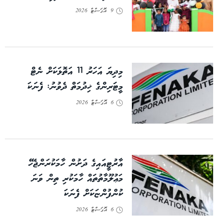
9 އޮގަސްޓް 2026
މިދިޔަ އަހަރު 11 އަތޮޅަކަށް ނެޓް
މީޓަރިންގެ ޚިދުމަތް ދެވުނު: ފެނަކަ
6 އޮގަސްޓް 2026
އާރުޓީއައިގެ ދަށުން ހާމަކުރަންޖެހޭ
މަޢުލޫމާތުތައް ހާމަކުރި ތިން ވަނަ
ކުންފުންޏަކަށް ފެނަކަ
6 އޮގަސްޓް 2026