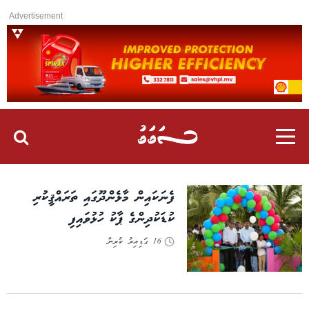
Advertisement
ފެނަކައިން މާޅެންދޫގައި ތަރައްޤީކުރި
ކުޑަކުދިންގެ ޕާކު ހުޅުވައިފި
16 ގަޑިއިރު ކުރިން