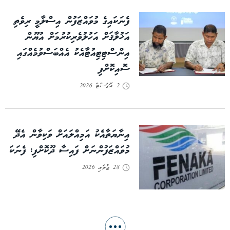
ފެނަކައިގެ މުވައްޒަފުން އިސްލާމީ ރިވެތި
އަޚުލާޤަށް އަހުލުވެރިކުރުމަށް އުޔޫން
އިންސްޓިޓިއުޓާއެކު އެއްބަސްވުމެއްގައި
ސޮއިކޮށްފި
2 އޮގަސްޓް 2026
އިނާޔަތާއެކު އަމިއްލައަށް ވަކިވާން އެދޭ
މުވައްޒަފުންނަށް ފައިސާ ދޫކޮށްފި: ފެނަކަ
28 ޖުލައި 2026